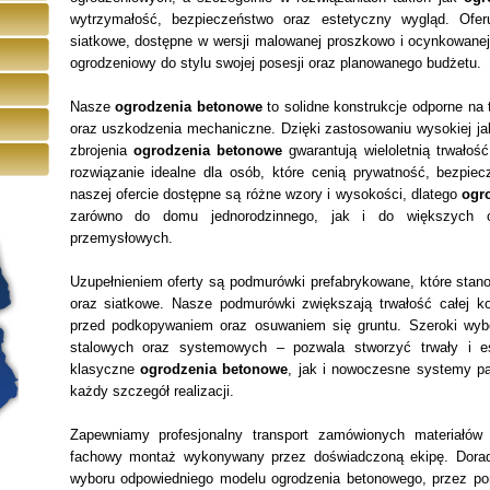
wytrzymałość, bezpieczeństwo oraz estetyczny wygląd. Ofer
siatkowe, dostępne w wersji malowanej proszkowo i ocynkowan
ogrodzeniowy do stylu swojej posesji oraz planowanego budżetu.
Nasze
ogrodzenia betonowe
to solidne konstrukcje odporne na 
oraz uszkodzenia mechaniczne. Dzięki zastosowaniu wysokiej ja
zbrojenia
ogrodzenia betonowe
gwarantują wieloletnią trwałoś
rozwiązanie idealne dla osób, które cenią prywatność, bezpie
naszej ofercie dostępne są różne wzory i wysokości, dlatego
ogr
zarówno do domu jednorodzinnego, jak i do większych o
przemysłowych.
Uzupełnieniem oferty są podmurówki prefabrykowane, które stan
oraz siatkowe. Nasze podmurówki zwiększają trwałość całej kon
przed podkopywaniem oraz osuwaniem się gruntu. Szeroki wyb
stalowych oraz systemowych – pozwala stworzyć trwały i e
klasyczne
ogrodzenia betonowe
, jak i nowoczesne systemy p
każdy szczegół realizacji.
Zapewniamy profesjonalny transport zamówionych materiałów 
fachowy montaż wykonywany przez doświadczoną ekipę. Dora
wyboru odpowiedniego modelu ogrodzenia betonowego, przez pom