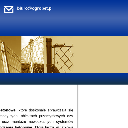
biuro@ogrobet.pl
betonowe
, które doskonale sprawdzają się
kreacyjnych, obiektach przemysłowych czy
cji oraz montażu nowoczesnych systemów
odzenia betonowe
, które łączą wyjątkową