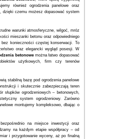
ujemy również ogrodzenia panelowe oraz
ej, dzięki czemu możesz dopasować system
trudne warunki atmosferyczne, wilgoć, mróz
kości mieszanki betonu oraz odpowiedniego
ć bez konieczności częstej konserwacji. To
czeństwo oraz elegancki wygląd posesji. W
odzenia betonowe
można łatwo dopasować
biektów użytkowych, firm czy terenów
owią stabilną bazę pod ogrodzenia panelowe
strukcji i skutecznie zabezpieczają teren
ór słupków ogrodzeniowych – betonowych,
stetyczny system ogrodzeniowy. Zarówno
anelowe montujemy kompleksowo, dbając o
bezpośrednio na miejsce inwestycji oraz
dzamy na każdym etapie współpracy – od
iar i przygotowanie wyceny, aż po finalną