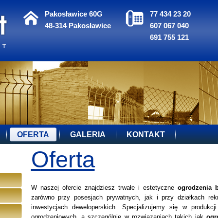
Pakosławice 60G
77 434 23 20
48-314 Pakosławice
607 067 040
691 755 121
OFERTA
GALERIA
KONTAKT
Oferta
W naszej ofercie znajdziesz trwałe i estetyczne
ogrodzenia 
zarówno przy posesjach prywatnych, jak i przy działkach re
inwestycjach deweloperskich. Specjalizujemy się w produk
ogrodzeniowych, a szczególnie w rozwiązaniach takich jak
ogr